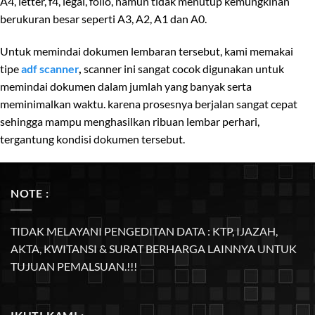
A4, letter, f4, legal, folio, namun tidak menutup kemungkinan
berukuran besar seperti A3, A2, A1 dan A0.
Untuk memindai dokumen lembaran tersebut, kami memakai
tipe
a
df scanner
,
scanner ini sangat cocok digunakan untuk
memindai dokumen dalam jumlah yang banyak serta
meminimalkan waktu. karena prosesnya berjalan sangat cepat
sehingga mampu menghasilkan ribuan lembar perhari,
tergantung kondisi dokumen tersebut.
NOTE :
TIDAK MELAYANI PENGEDITAN DATA : KTP, IJAZAH,
AKTA, KWITANSI & SURAT BERHARGA LAINNYA UNTUK
TUJUAN PEMALSUAN.!!!