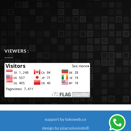
VIEWERS :
support by tokoweb.co
design by pijarsolusindo©